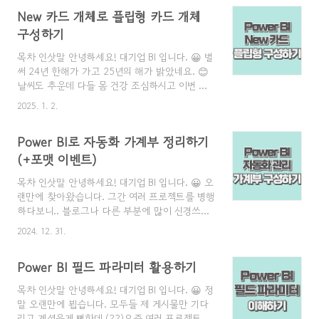
관련 프로젝트, 해커스 HRD 경영정보 시각화 필
New 카드 개체로 플립형 카드 개체
기/실기 특강으로블로그 글 게시가 늦었습니다.​
또한 요즘에는 "BI 쉽게 알려주는 남자" 예명으로
구성하기
Youtube 채널을 운영하게 되었고,그러다 보니 블
목차 인삿말 안녕하세요! 대기업 BI 입니다. 😀 벌
로그 관리가 조금 소홀해졌네요 😂유튜브 시작
써 24년 한해가 가고 25년의 해가 밝았네요. 😊
계기유튜브 채널을 시작하게 된 계기는,​이번
날씨도 추운데 다들 몸 건강 조심하시고 이번 한
Power BI 해커스 HRD, 경영정보 시각화 필기/실
해 동안에도 항상 행복하고 건강하시길 바라겠습
기 강의를 진행하면서유튜브를 통해 다양한 분들
2025. 1. 2.
니다. 그리고 또 저희는 즐거운 BI 해야겠죠 ㅎㅎ
과 소통하면 좋겠다 라는 생각이 들었습니다.​또
ㅎ?이번에 가져온 컨텐츠는 바로바로..Flip Card
한 다양한 외국계, 중견 기업..
Power BI로 자동화 가계부 정리하기
개체 구성하기입니다-! 우선 이번 컨텐츠는 저도
유튜브를 보다보니 아주 좋은 컨텐츠 인 것 같고,
(+포맷 이벤트)
어떤식으로 활용하면 좋을지 응용해보는 부분들
목차 인삿말 안녕하세요! 대기업 BI 입니다. 😀 오
도 저 나름대로 가져와 봤습니다. 그럼 바로 본
랜만에 찾아왔습니다. 그간 여러 프로젝트를 병행
론으로 들어가볼까요-? 결과물 미리보기
하다보니.. 블로그나 다른 부분에 많이 신경쓰지
https://www.youtube.com/watch?
못했는데25년에는 Power BI를 활용한 다양한 사
v=ewrvI6ZihQw&t=2s 먼저 제가 제일 좋아하는
2024. 12. 31.
례들을 통해 200% 이상 프로세스 효율화를 달
"How to Power BI" 채널에서 따끈 따끈한 콘텐츠
성하실 수 있도록 다양한 인사이트를 제공해드릴
가 올라..
Power BI 필드 파라미터 활용하기
예정이니 그때도 자주 찾아와주시면 감사하겠습
니다. 😊 그럼 바로 본론으로 들어가서 Power BI
목차 인삿말 안녕하세요! 대기업 BI 입니다. 😀 정
를 이용해 가계부 관리 자동화하기 진행해보도록
말 오랜만에 뵙습니다. 모두들 제 게시물만 기다
하겠습니다-!Power BI 가계부 포맷 구성하기먼저
리고 계셨을게 뻔한데 (??)​요즘 여러 프로젝트가