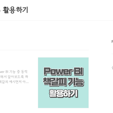
0% 활용하기
r BI 기능 중 동적
대해서 알아보도록 하
책갈피 예시먼저 아래
능,혹은"Show
바로 "책갈피"라는 기
 개체가 없어지죠?다
있습니다.​그럼 책갈피는