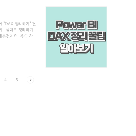
 "DAX 정리하기" 편
기- 폴더로 정리하기-
해본건데요. 복습 차원
[데이터 입력] 버튼
[로드] 클릭 3) 아래
생성시켜 줘야 합니
우 (2)라는 번호를 자
4
5