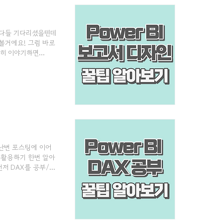
 다들 기다리셨을텐데​
볼거에요! ​그럼 바로
밀히 이야기하면
많아지게되면 속도 저하
에 개체로 구성해주시고,
요.1. Power
 png 형식)를 만들 수
지난번 포스팅에 이어
lot 활용하기 한번 알아
저 DAX를 공부/구
존재합니다. ​오늘은
oft DAX Docs 활
활용하기4) 생성 AI 사용
oft DAX Docs 활용