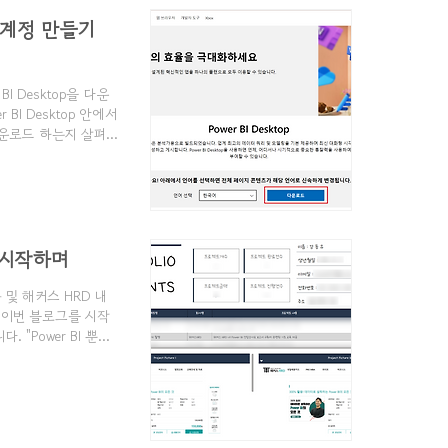
직 계정 만들기
BI Desktop을 다운
I Desktop 안에서
다운로드 하는지 살펴볼
운로드 사이트)
494 Download Power
Power BI Desktop은 분
를 시작하며
크몽 및 해커스 HRD 내
 ​ 이번 블로그를 시작
"Power BI 뿐만
 생태계를 만들고, 데이터 입
 요구사항 中 제조업에
욕심이 생기더라구요. ​
법들을 찾다보니, ​..